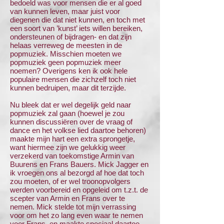
bedoeld was voor mensen die er al goed
van kunnen leven, maar juist voor
diegenen die dat niet kunnen, en toch met
een soort van ’kunst’ iets willen bereiken,
ondersteunen of bijdragen- en dat zijn
helaas verreweg de meesten in de
popmuziek. Misschien moeten we
popmuziek geen popmuziek meer
noemen? Overigens ken ik ook hele
populaire mensen die zichzelf toch niet
kunnen bedruipen, maar dit terzijde.
Nu bleek dat er wel degelijk geld naar
popmuziek zal gaan (hoewel je zou
kunnen discussiëren over de vraag of
dance en het volkse lied daartoe behoren)
maakte mijn hart een extra sprongetje,
want hiermee zijn we gelukkig weer
verzekerd van toekomstige Armin van
Buurens en Frans Bauers. Mick Jagger en
ik vroegen ons al bezorgd af hoe dat toch
zou moeten, of er wel troonopvolgers
werden voorbereid en opgeleid om t.z.t. de
scepter van Armin en Frans over te
nemen. Mick stelde tot mijn verrassing
voor om het zo lang even waar te nemen
voor Frans, en maakte speciaal daartoe