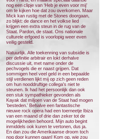
nog een clipje van ‘Heb je even voor mij’
om te kijken hoe dat zou overkomen. Maar
Mick kan rustig met de Stones doorgaan,
zo blijkt: de dance en het volkse lied
krijgen een extra steun in de rug van de
Staat. Pardon, de staat. Ons nationale
culturele erfgoed is voorlopig weer even
veilig gesteld.
Natuurlijk. Alle toekenning van subsidie is
per definitie arbitrair en lokt derhalve
discussie uit, met name onder de
pechvogels die er naast grijpen. Dat
sommigen heel veel geld in een bepaalde
stijl verdienen lijkt mij op zich geen reden
om hun nooddruftige collega’s niet te
steunen. Ik had het persoonlijk dan ook
een stuk sympathieker gevonden als
Kayak dat miljoen van de Staat had mogen
'besteden.' Behalve een fantastische
nieuwe rock opera had een toerneetje Ibiza
van een maand of drie dan zeker tot de
mogelijkheden behoord. Mijn auto begint
inmiddels ook kuren te vertonen, dus ja.
En dan zou die Amerikaanse droom toch
nog door kunnen gaan! Kom op, wie zou