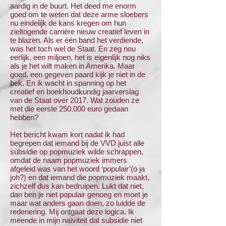
aardig in de buurt. Het deed me enorm
goed om te weten dat deze arme sloebers
nu eindelijk de kans kregen om hun
zieltogende carrière nieuw creatief leven in
te blazen. Als er één band het verdiende,
was het toch wel de Staat. En zeg nou
eerlijk, een miljoen, het is eigenlijk nog niks
als je het wilt maken in Amerika. Maar
goed, een gegeven paard kijk je niet in de
bek. En ik wacht in spanning op het
creatief en boekhoudkundig jaarverslag
van de Staat over 2017. Wat zouden ze
met die eerste 250.000 euro gedaan
hebben?
Het bericht kwam kort nadat ik had
begrepen dat iemand bij de VVD juist alle
subsidie op popmuziek wilde schrappen,
omdat de naam popmuziek immers
afgeleid was van het woord ‘populair’(o ja
joh?) en dat iemand die popmuziek maakt,
zichzelf dus kan bedruipen. Lukt dat niet,
dan ben je niet populair genoeg en moet je
maar wat anders gaan doen, zo luidde de
redenering. Mij ontgaat deze logica. Ik
meende in mijn naïviteit dat subsidie niet