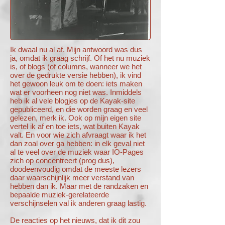
Ik dwaal nu al af. Mijn antwoord was dus
ja, omdat ik graag schrijf. Of het nu muziek
is, of blogs (of columns, wanneer we het
over de gedrukte versie hebben), ik vind
het gewoon leuk om te doen: iets maken
wat er voorheen nog niet was. Inmiddels
heb ik al vele blogjes op de Kayak-site
gepubliceerd, en die worden graag en veel
gelezen, merk ik. Ook op mijn eigen site
vertel ik af en toe iets, wat buiten Kayak
valt. En voor wie zich afvraagt waar ik het
dan zoal over ga hebben: in elk geval niet
al te veel over de muziek waar IO-Pages
zich op concentreert (prog dus),
doodeenvoudig omdat de meeste lezers
daar waarschijnlijk meer verstand van
hebben dan ik. Maar met de randzaken en
bepaalde muziek-gerelateerde
verschijnselen val ik anderen graag lastig.
De reacties op het nieuws, dat ik dit zou