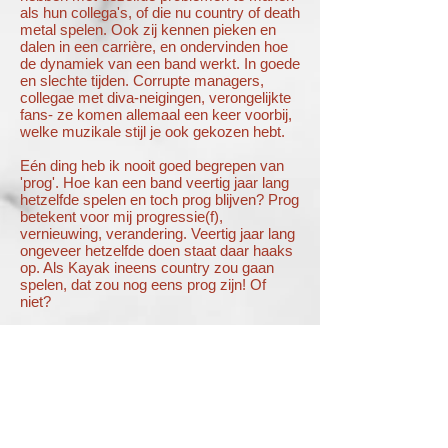
als hun collega's, of die nu country of death
metal spelen. Ook zij kennen pieken en
dalen in een carrière, en ondervinden hoe
de dynamiek van een band werkt. In goede
en slechte tijden. Corrupte managers,
collegae met diva-neigingen, verongelijkte
fans- ze komen allemaal een keer voorbij,
welke muzikale stijl je ook gekozen hebt.
Eén ding heb ik nooit goed begrepen van
'prog'. Hoe kan een band veertig jaar lang
hetzelfde spelen en toch prog blijven? Prog
betekent voor mij progressie(f),
vernieuwing, verandering. Veertig jaar lang
ongeveer hetzelfde doen staat daar haaks
op. Als Kayak ineens country zou gaan
spelen, dat zou nog eens prog zijn! Of
niet?
Nou, nee, dus, wanneer we het over de
muziek hebben, want country wordt al een
tijdje gespeeld en is nu niet bepaald
vernieuwend te noemen. Maar het maken
van zo'n switch zou wel van een
progressieve geest getuigen.
Het gaat niet
over lange gitaarsolo's, of ingewikkelde