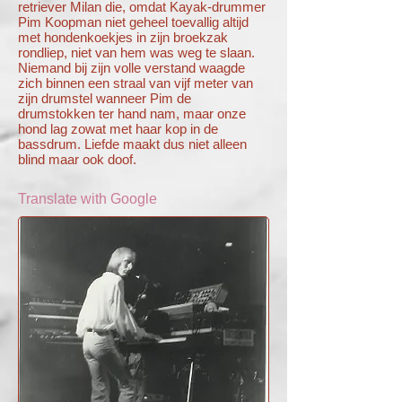
retriever Milan die, omdat Kayak-drummer
Pim Koopman niet geheel toevallig altijd
met hondenkoekjes in zijn broekzak
rondliep, niet van hem was weg te slaan.
Niemand bij zijn volle verstand waagde
zich binnen een straal van vijf meter van
zijn drumstel wanneer Pim de
drumstokken ter hand nam, maar onze
hond lag zowat met haar kop in de
bassdrum. Liefde maakt dus niet alleen
blind maar ook doof.
Translate with Google