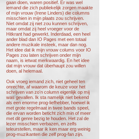
gaan doen, waren positief. Er was wel
iemand die zich publiekelijk zorgen maakte
of mijn vrouw (Irene Linders) die columns
misschien in mijn plaats zou schrijven.
Niet omdat zij niet zou kunnen schrijven,
maar omdat zij heel vroeger voor de
Hitkrant had gewerkt. Inderdaad, een heel
ander blad dan IO Pages met een totaal
andere muzikale insteek, maar dan nog.
Het idee dat ik mijn vrouw colums voor IO
Pages zou laten schrijven onder mijn
naam, is ietwat merkwaardig. En het idee
dat mijn vrouw dat überhaupt zou willen
doen, al helemaal.
Ook vroeg iemand zich, niet geheel ten
onrechte, af waarom de keuze voor het
schrijven van zo'n column eigenlijk op mij
was gevallen. Ik sta namelijk niet bekend
als een enorme prog-liefhebber, hoewel ik
met grote regelmaat in twee bands speel,
die ervan worden beticht zich min of meer
met dit genre bezig te houden. Het zal de
lezer misschien verbazen, en zelfs
teleurstellen, maar ik ken maar erg weinig
prog-muzikanten die zelf prog-fan zijn.