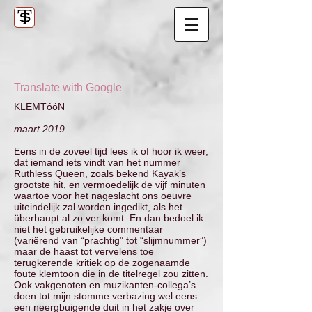
Translate with Google
KLEMTóóN
maart 2019
Eens in de zoveel tijd lees ik of hoor ik weer,
dat iemand iets vindt van het nummer
Ruthless Queen, zoals bekend Kayak’s
grootste hit, en vermoedelijk de vijf minuten
waartoe voor het nageslacht ons oeuvre
uiteindelijk zal worden ingedikt, als het
überhaupt al zo ver komt. En dan bedoel ik
niet het gebruikelijke commentaar
(variërend van “prachtig” tot “slijmnummer”)
maar de haast tot vervelens toe
terugkerende kritiek op de zogenaamde
foute klemtoon die in de titelregel zou zitten.
Ook vakgenoten en muzikanten-collega’s
doen tot mijn stomme verbazing wel eens
een neergbuigende duit in het zakje over