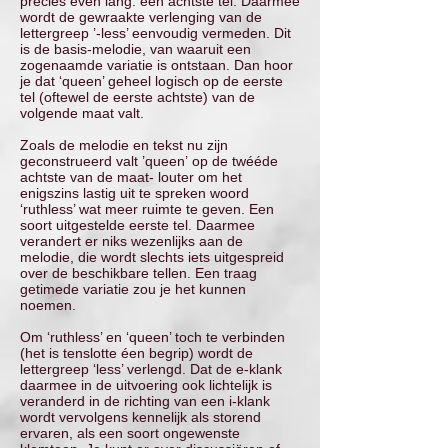
precies even lang: een achtste tel. Daarmee
wordt de gewraakte verlenging van de
lettergreep ’-less’ eenvoudig vermeden. Dit
is de basis-melodie, van waaruit een
zogenaamde variatie is ontstaan. Dan hoor
je dat ‘queen’ geheel logisch op de eerste
tel (oftewel de eerste achtste) van de
volgende maat valt.
Zoals de melodie en tekst nu zijn
geconstrueerd valt ’queen’ op de twééde
achtste van de maat- louter om het
enigszins lastig uit te spreken woord
‘ruthless’ wat meer ruimte te geven. Een
soort uitgestelde eerste tel. Daarmee
verandert er niks wezenlijks aan de
melodie, die wordt slechts iets uitgespreid
over de beschikbare tellen. Een traag
getimede variatie zou je het kunnen
noemen.
Om ‘ruthless’ en ‘queen’ toch te verbinden
(het is tenslotte éen begrip) wordt de
lettergreep ‘less’ verlengd. Dat de e-klank
daarmee in de uitvoering ook lichtelijk is
veranderd in de richting van een i-klank
wordt vervolgens kennelijk als storend
ervaren, als een soort ongewenste