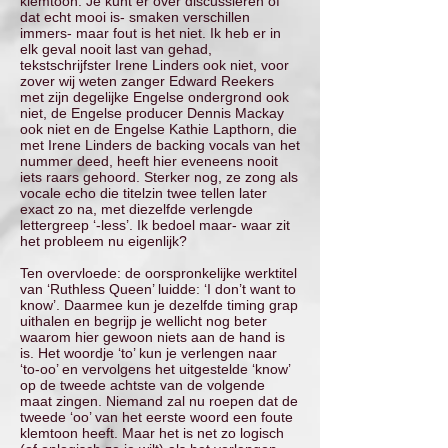
klemtoon. Je kunt er over discussiëren of
dat echt mooi is- smaken verschillen
immers- maar fout is het niet. Ik heb er in
elk geval nooit last van gehad,
tekstschrijfster Irene Linders ook niet, voor
zover wij weten zanger Edward Reekers
met zijn degelijke Engelse ondergrond ook
niet, de Engelse producer Dennis Mackay
ook niet en de Engelse Kathie Lapthorn, die
met Irene Linders de backing vocals van het
nummer deed, heeft hier eveneens nooit
iets raars gehoord. Sterker nog, ze zong als
vocale echo die titelzin twee tellen later
exact zo na, met diezelfde verlengde
lettergreep ‘-less’. Ik bedoel maar- waar zit
het probleem nu eigenlijk?
Ten overvloede: de oorspronkelijke werktitel
van ‘Ruthless Queen’ luidde: ‘I don’t want to
know’. Daarmee kun je dezelfde timing grap
uithalen en begrijp je wellicht nog beter
waarom hier gewoon niets aan de hand is
is. Het woordje ‘to’ kun je verlengen naar
‘to-oo’ en vervolgens het uitgestelde ‘know’
op de tweede achtste van de volgende
maat zingen. Niemand zal nu roepen dat de
tweede ‘oo’ van het eerste woord een foute
klemtoon heeft. Maar het is net zo logisch