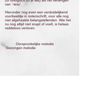
(of onlogisch zo je wilt) als het verlengen
van ‘-less’.
Hieronder nog even een verduidelijkend
voorbeeldje in notenschrift, voor alle nog
niet afgehaakte belangstellenden. Wie het
nu nog altijd niet snapt of voelt, is helaas
reddeloos verloren.
Oorspronkelijke melodie
Gezongen melodie
PS Overigens zit er in de tekst van Ruthless
queen wel degelijk een "echte" fout. Maar
daar hoor je merkwaardig genoeg niemand
over, dus dat laat ik maar zo.