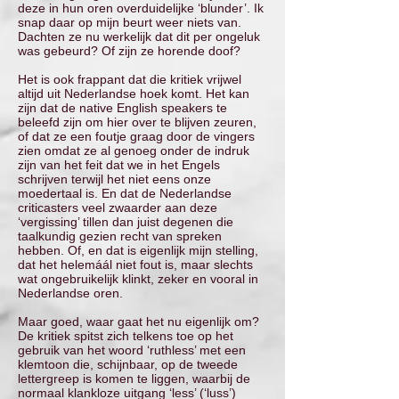
deze in hun oren overduidelijke ‘blunder’. Ik
snap daar op mijn beurt weer niets van.
Dachten ze nu werkelijk dat dit per ongeluk
was gebeurd? Of zijn ze horende doof?
Het is ook frappant dat die kritiek vrijwel
altijd uit Nederlandse hoek komt. Het kan
zijn dat de native English speakers te
beleefd zijn om hier over te blijven zeuren,
of dat ze een foutje graag door de vingers
zien omdat ze al genoeg onder de indruk
zijn van het feit dat we in het Engels
schrijven terwijl het niet eens onze
moedertaal is. En dat de Nederlandse
criticasters veel zwaarder aan deze
‘vergissing’ tillen dan juist degenen die
taalkundig gezien recht van spreken
hebben. Of, en dat is eigenlijk mijn stelling,
dat het helemáál niet fout is, maar slechts
wat ongebruikelijk klinkt, zeker en vooral in
Nederlandse oren.
Maar goed, waar gaat het nu eigenlijk om?
De kritiek spitst zich telkens toe op het
gebruik van het woord ‘ruthless’ met een
klemtoon die, schijnbaar, op de tweede
lettergreep is komen te liggen, waarbij de
normaal klankloze uitgang ‘less’ (‘luss’)