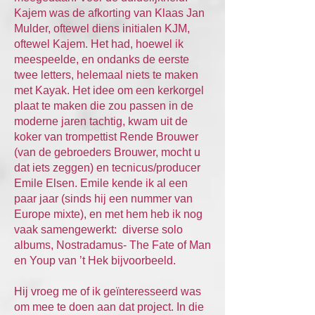
Kajem was de afkorting van Klaas Jan
Mulder, oftewel diens initialen KJM,
oftewel Kajem. Het had, hoewel ik
meespeelde, en ondanks de eerste
twee letters, helemaal niets te maken
met Kayak. Het idee om een kerkorgel
plaat te maken die zou passen in de
moderne jaren tachtig, kwam uit de
koker van trompettist Rende Brouwer
(van de gebroeders Brouwer, mocht u
dat iets zeggen) en tecnicus/producer
Emile Elsen. Emile kende ik al een
paar jaar (sinds hij een nummer van
Europe mixte), en met hem heb ik nog
vaak samengewerkt: diverse solo
albums, Nostradamus- The Fate of Man
en Youp van ’t Hek bijvoorbeeld.
Hij vroeg me of ik geïnteresseerd was
om mee te doen aan dat project. In die