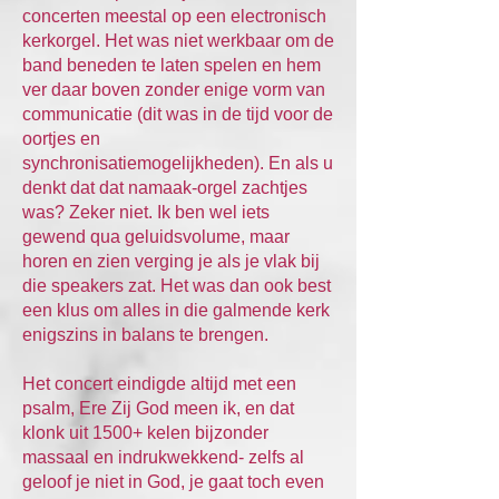
concerten meestal op een electronisch
kerkorgel. Het was niet werkbaar om de
band beneden te laten spelen en hem
ver daar boven zonder enige vorm van
communicatie (dit was in de tijd voor de
oortjes en
synchronisatiemogelijkheden). En als u
denkt dat dat namaak-orgel zachtjes
was? Zeker niet. Ik ben wel iets
gewend qua geluidsvolume, maar
horen en zien verging je als je vlak bij
die speakers zat. Het was dan ook best
een klus om alles in die galmende kerk
enigszins in balans te brengen.
Het concert eindigde altijd met een
psalm, Ere Zij God meen ik, en dat
klonk uit 1500+ kelen bijzonder
massaal en indrukwekkend- zelfs al
geloof je niet in God, je gaat toch even